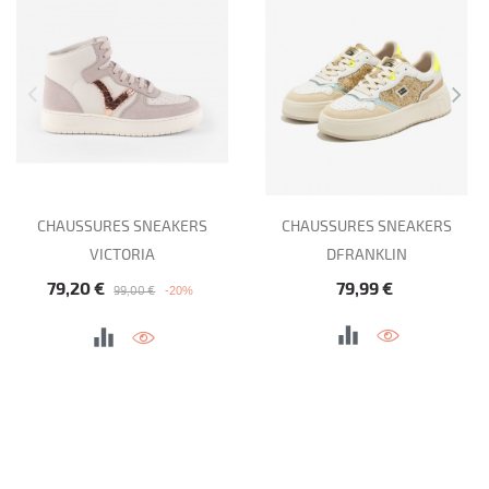
CHAUSSURES SNEAKERS
CHAUSSURES SNEAKERS
VICTORIA
DFRANKLIN
Prix de base
Prix
Prix
79,20 €
79,99 €
-20%
99,00 €