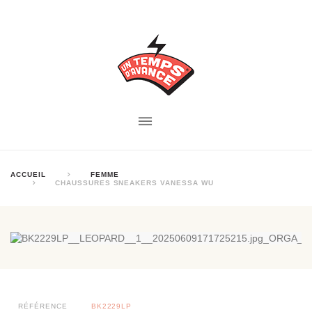
ACCUEIL
FEMME
CHAUSSURES SNEAKERS VANESSA WU
RÉFÉRENCE
BK2229LP