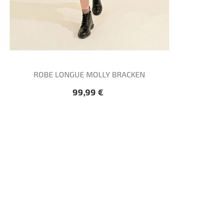
ROBE LONGUE MOLLY BRACKEN
Prix
99,99 €