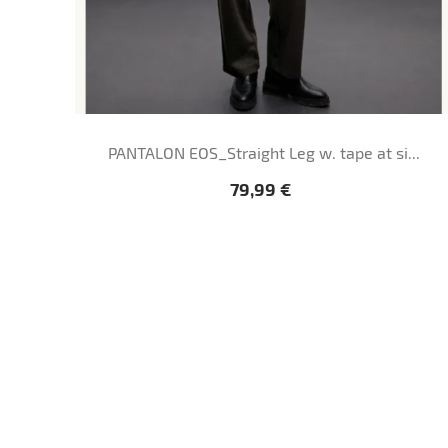
PANTALON EOS_Straight Leg w. tape at si...
Prix
79,99 €