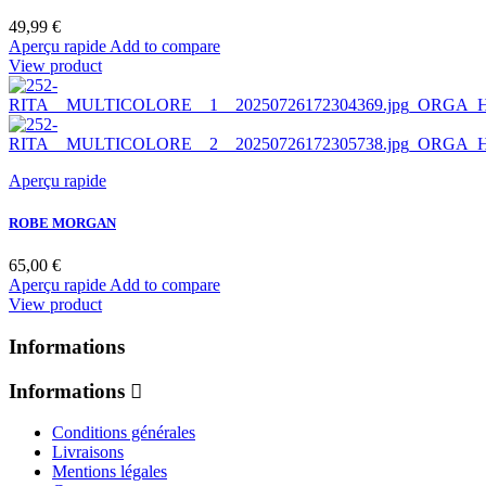
Prix
49,99 €
BEIGE
Aperçu rapide
Add to compare
View product
Aperçu rapide
ROBE MORGAN
Prix
65,00 €
Aperçu rapide
Add to compare
View product
Informations
Informations
Conditions générales
Livraisons
Mentions légales