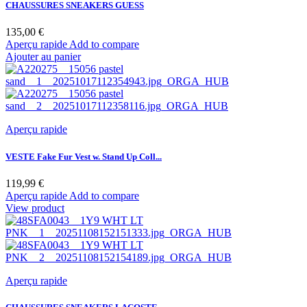
CHAUSSURES SNEAKERS GUESS
Prix
135,00 €
Aperçu rapide
Add to compare
Ajouter au panier
Aperçu rapide
VESTE Fake Fur Vest w. Stand Up Coll...
Prix
119,99 €
Aperçu rapide
Add to compare
View product
Aperçu rapide