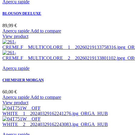
Aperçu rapide
BLOUSON DEELUXE
Prix
89,99 €
Aperçu rapide
Add to compare
View product
Aperçu rapide
CHEMISIER MORGAN
Prix
60,00 €
Aperçu rapide
Add to compare
View product
Aperçu rapide