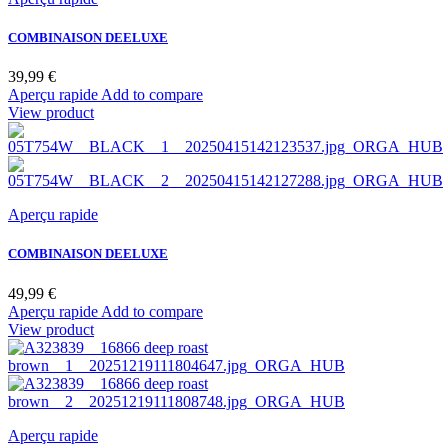
COMBINAISON DEELUXE
Prix
39,99 €
OFF
Aperçu rapide
Add to compare
WHITE
View product
Aperçu rapide
COMBINAISON DEELUXE
Prix
49,99 €
Aperçu rapide
Add to compare
View product
Aperçu rapide