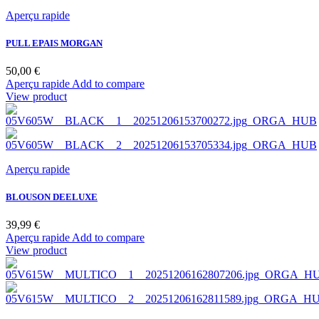
Aperçu rapide
PULL EPAIS MORGAN
Prix
50,00 €
Aperçu rapide
Add to compare
View product
Aperçu rapide
BLOUSON DEELUXE
Prix
39,99 €
BLEU
KHAKI
Aperçu rapide
Add to compare
View product