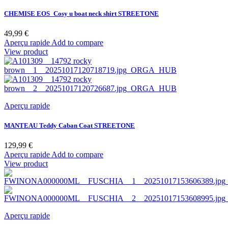
CHEMISE EOS_Cosy u boat neck shirt STREETONE
Prix
49,99 €
Aperçu rapide
Add to compare
View product
Aperçu rapide
MANTEAU Teddy Caban Coat STREETONE
Prix
129,99 €
Aperçu rapide
Add to compare
View product
Aperçu rapide