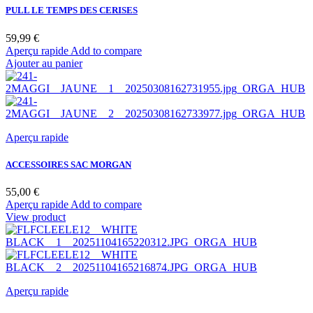
PULL LE TEMPS DES CERISES
Prix
59,99 €
Aperçu rapide
Add to compare
Ajouter au panier
Aperçu rapide
ACCESSOIRES SAC MORGAN
Prix
55,00 €
Aperçu rapide
Add to compare
View product
Aperçu rapide