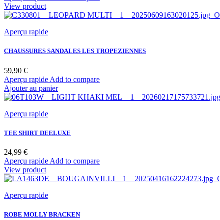
View product
Aperçu rapide
CHAUSSURES SANDALES LES TROPEZIENNES
Prix
59,90 €
Aperçu rapide
Add to compare
Ajouter au panier
Aperçu rapide
TEE SHIRT DEELUXE
Prix
24,99 €
Aperçu rapide
Add to compare
View product
Aperçu rapide
ROBE MOLLY BRACKEN