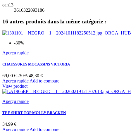
ean13
3616322093186
16 autres produits dans la même catégorie :
-30%
Aperçu rapide
CHAUSSURES MOCASSINS VICTORIA
Prix
Prix
69,00 €
-30%
48,30 €
de
Aperçu rapide
Add to compare
base
View product
Aperçu rapide
TEE SHIRT TOP MOLLY BRACKEN
Prix
34,99 €
Aperçu rapide
Add to compare