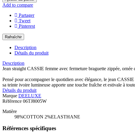
Add to compare
Partager
Tweet
Pinterest
Description
Détails du produit
Description
Jean straight CASSIE femme avec fermeture braguette zippée, ornée de
Pensé pour accompagner le quotidien avec élégance, le jean CASSIE sédu
sa teinte ivoire lumineuse apporte une touche fraîche et estivale à tout
Détails du produit
Marque
DEELUXE
Référence
06TJ8005W
Matière
98%COTTON 2%ELASTHANE
Références spécifiques