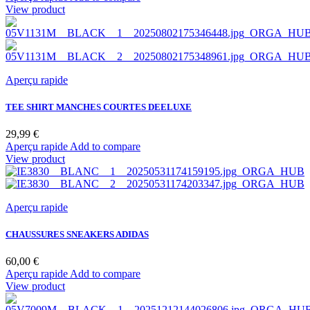
View product
Aperçu rapide
TEE SHIRT MANCHES COURTES DEELUXE
Prix
29,99 €
Aperçu rapide
Add to compare
View product
Aperçu rapide
CHAUSSURES SNEAKERS ADIDAS
Prix
60,00 €
BLANC
Aperçu rapide
Add to compare
View product