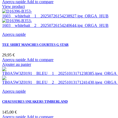
Aperçu rapide
Add to compare
View product
Aperçu rapide
TEE SHIRT MANCHES COURTES G STAR
Prix
29,95 €
whitebait
Aperçu rapide
Add to compare
Ajouter au panier
Aperçu rapide
CHAUSSURES SNEAKERS TIMBERLAND
Prix
145,00 €
BLEU
Aperçu rapide
Add to compare