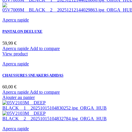
Aperçu rapide
PANTALON DEELUXE
Prix
59,99 €
BLACK
Aperçu rapide
Add to compare
View product
Aperçu rapide
CHAUSSURES SNEAKERS ADIDAS
Prix
60,00 €
BLEU
Aperçu rapide
Add to compare
Ajouter au panier
Aperçu rapide