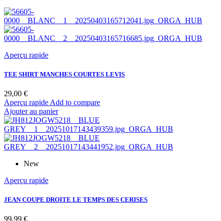
Aperçu rapide
TEE SHIRT MANCHES COURTES LEVIS
Prix
29,00 €
Aperçu rapide
Add to compare
Ajouter au panier
New
Aperçu rapide
JEAN COUPE DROITE LE TEMPS DES CERISES
Prix
99,99 €