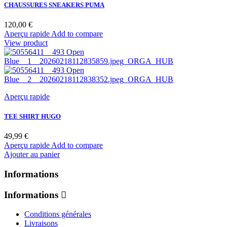
CHAUSSURES SNEAKERS PUMA
Prix
120,00 €
Aperçu rapide
Add to compare
View product
Aperçu rapide
TEE SHIRT HUGO
Prix
49,99 €
Aperçu rapide
Add to compare
Ajouter au panier
Informations
Informations
Conditions générales
Livraisons